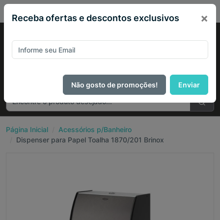
PIX de desconto em todo site no mÃªs de Agosto
×
Receba ofertas e descontos exclusivos
Não gosto de promoções!
Enviar
Página Inicial
Acessórios p/Banheiro
Dispenser para Papel Toalha 1870/201 Brinox