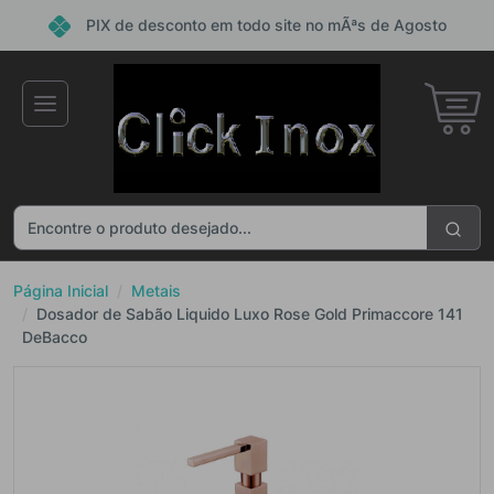
PIX de desconto em todo site no mÃªs de Agosto
×
Receba ofertas e descontos exclusivos
Não gosto de promoções!
Enviar
Página Inicial
Metais
Dosador de Sabão Liquido Luxo Rose Gold Primaccore 141
DeBacco